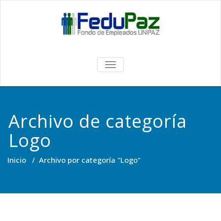
Skip
to
content
Fedupaz
TOGGLE NAVIGATION
Archivo de categoría
Logo
Inicio
/
Archivo por categoría "Logo"